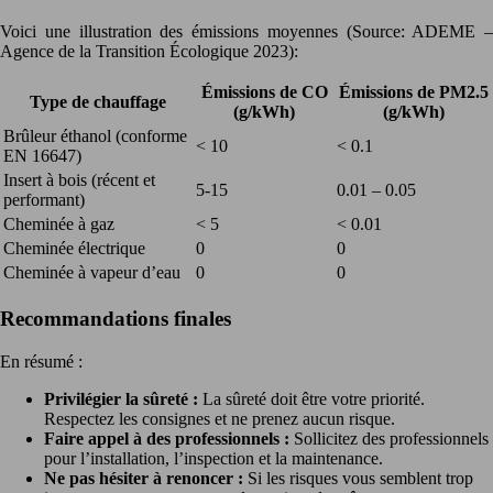
Voici une illustration des émissions moyennes (Source: ADEME –
Agence de la Transition Écologique 2023):
Émissions de CO
Émissions de PM2.5
Type de chauffage
(g/kWh)
(g/kWh)
Brûleur éthanol (conforme
< 10
< 0.1
EN 16647)
Insert à bois (récent et
5-15
0.01 – 0.05
performant)
Cheminée à gaz
< 5
< 0.01
Cheminée électrique
0
0
Cheminée à vapeur d’eau
0
0
Recommandations finales
En résumé :
Privilégier la sûreté :
La sûreté doit être votre priorité.
Respectez les consignes et ne prenez aucun risque.
Faire appel à des professionnels :
Sollicitez des professionnels
pour l’installation, l’inspection et la maintenance.
Ne pas hésiter à renoncer :
Si les risques vous semblent trop