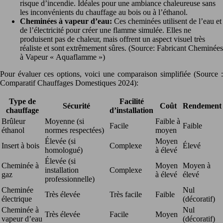
risque d’incendie. Idéales pour une ambiance chaleureuse sans
les inconvénients du chauffage au bois ou à l’éthanol.
Cheminées à vapeur d’eau:
Ces cheminées utilisent de l’eau et
de l’électricité pour créer une flamme simulée. Elles ne
produisent pas de chaleur, mais offrent un aspect visuel très
réaliste et sont extrêmement sûres. (Source: Fabricant Cheminées
à Vapeur « Aquaflamme »)
Pour évaluer ces options, voici une comparaison simplifiée (Source :
Comparatif Chauffages Domestiques 2024):
Type de
Facilité
Sécurité
Coût
Rendement
chauffage
d’installation
Brûleur
Moyenne (si
Faible à
Facile
Faible
éthanol
normes respectées)
moyen
Élevée (si
Moyen
Insert à bois
Complexe
Élevé
homologué)
à élevé
Élevée (si
Cheminée à
Moyen
Moyen à
installation
Complexe
gaz
à élevé
élevé
professionnelle)
Cheminée
Nul
Très élevée
Très facile
Faible
électrique
(décoratif)
Cheminée à
Nul
Très élevée
Facile
Moyen
vapeur d’eau
(décoratif)