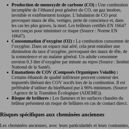
Production de monoxyde de carbone (CO) :
Une combustion
incomplète de l’éthanol peut générer du CO, un gaz inodore,
invisible et extrêmement toxique. L’inhalation de CO peut
provoquer maux de tête, vertiges, perte de conscience et, dans
les cas les plus graves, la mort. Les brûleurs certifiés EN 16647
sont conçus pour minimiser ce risque (Source : Norme EN
16647).
Consommation d’oxygène (O2) :
La combustion consomme de
l’oxygène. Dans un espace mal aéré, cela peut entraîner une
diminution du taux d’oxygène, provoquant des maux de tête, de
la somnolence et un malaise général. Un adulte consomme
environ 0.3 litre d’oxygène par minute au repos (Source : Institut
National de la Santé).
Émanations de COV (Composés Organiques Volatils) :
Certains éthanols de qualité inférieure peuvent contenir des
impuretés libérant des COV nocifs lors de la combustion. Il est
préférable d’utiliser du bioéthanol pur à 96% minimum. (Source
: Agence de la Transition Écologique (ADEME)).
Risque de brûlures :
Les flammes et les surfaces chaudes du
brûleur présentent un risque de brûlures en cas de contact direct.
Risques spécifiques aux cheminées anciennes
Les cheminées anciennes, avec leurs particularités et leurs contraintes,