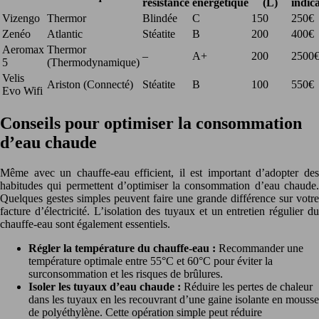
résistance
énergétique
(L)
indica
Vizengo
Thermor
Blindée
C
150
250€
Zenéo
Atlantic
Stéatite
B
200
400€
Aeromax
Thermor
–
A+
200
2500
5
(Thermodynamique)
Velis
Ariston (Connecté)
Stéatite
B
100
550€
Evo Wifi
Conseils pour optimiser la consommation
d’eau chaude
Même avec un chauffe-eau efficient, il est important d’adopter des
habitudes qui permettent d’optimiser la consommation d’eau chaude.
Quelques gestes simples peuvent faire une grande différence sur votre
facture d’électricité. L’isolation des tuyaux et un entretien régulier du
chauffe-eau sont également essentiels.
Régler la température du chauffe-eau :
Recommander une
température optimale entre 55°C et 60°C pour éviter la
surconsommation et les risques de brûlures.
Isoler les tuyaux d’eau chaude :
Réduire les pertes de chaleur
dans les tuyaux en les recouvrant d’une gaine isolante en mousse
de polyéthylène. Cette opération simple peut réduire